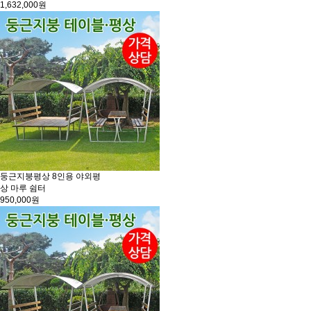
1,632,000원
둥근지붕평상 8인용 야외평
상 마루 쉼터
950,000원