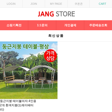
LOGIN
JOIN
MY PAGE
쿠폰존
CART
쇼핑기획전
1:1문의
개인결제
주문배송조회
최신상품
둥근지붕 테이블의자 4인용
2개 흰색지붕(도레이배터
리)