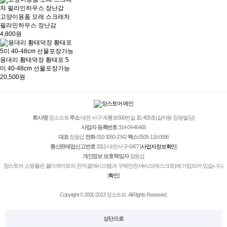
고양이용품 모래 스크래처
필라인하우스 장난감
4,800원
용대리 황태덕장 황태포 5
미 40-48cm 선물포장가능
20,500원
회사명
장소프트
주소
대전 서구 계룡로500번길 10, 405호(갈마동 장원빌딩)
사업자 등록번호
314-04-46465
대표
장웅섭
전화
010-3050-2342
팩스
0505-116-0686
통신판매업신고번호
2011-대전서구-0477
[
사업자정보확인
]
개인정보 보호책임자
장웅섭
장스토어 쇼핑몰은 올더게이트의 전자결제시스템과 구매안전서비스(에스크로)에 가입되어 있습니다.
[
확인
]
Copyright © 2001-2013 장소프트. All Rights Reserved.
상단으로