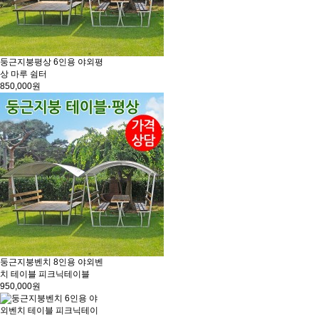
둥근지붕평상 6인용 야외평
상 마루 쉼터
850,000원
둥근지붕벤치 8인용 야외벤
치 테이블 피크닉테이블
950,000원