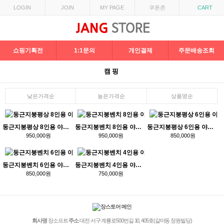
LOGIN
JOIN
MY PAGE
쿠폰존
CART
쇼핑기획전
1:1문의
개인결제
주문배송조회
캠핑
낮은가격순
높은가격순
상품명순
둥근지붕평상 8인용 야외평상 마루 쉼터
둥근지붕벤치 8인용 야외벤치 테이블 피크닉테이블
둥근지붕평상 6인용 야외평상 마루 쉼터
950,000원
950,000원
850,000원
둥근지붕벤치 6인용 야외벤치 테이블 피크닉테이블
둥근지붕벤치 4인용 야외벤치 테이블 피크닉테이블
850,000원
750,000원
회사명
장소프트
주소
대전 서구 계룡로500번길 10, 405호(갈마동 장원빌딩)