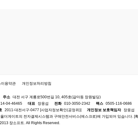
스이용약관
개인정보처리방침
주소
대전 서구 계룡로500번길 10, 405호(갈마동 장원빌딩)
14-04-46465
대표
장웅섭
전화
010-3050-2342
팩스
0505-116-0686
호
2011-대전서구-0477 [
사업자정보확인(공정위)
]
개인정보 보호책임자
장웅섭
 올더게이트의 전자결제시스템과 구매안전서비스(에스크로)에 가입되어 있습니다. [
-2013 장소프트. All Rights Reserved.