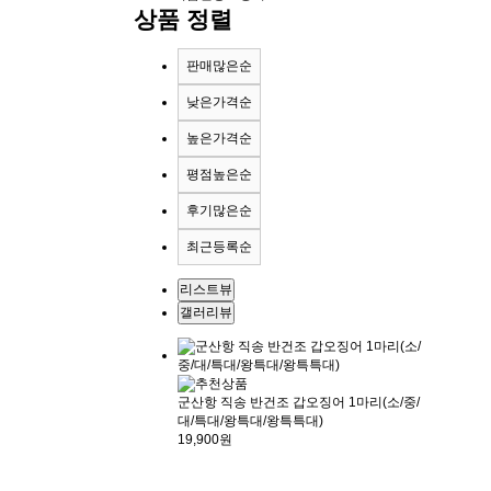
상품 정렬
판매많은순
낮은가격순
높은가격순
평점높은순
후기많은순
최근등록순
리스트뷰
갤러리뷰
군산항 직송 반건조 갑오징어 1마리(소/중/
대/특대/왕특대/왕특특대)
19,900원